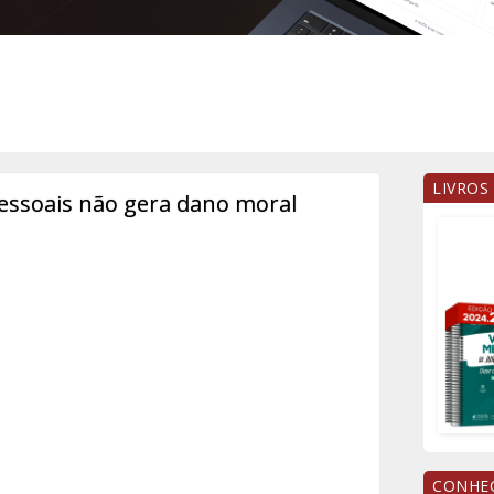
LIVROS
essoais não gera dano moral
CONHEÇ