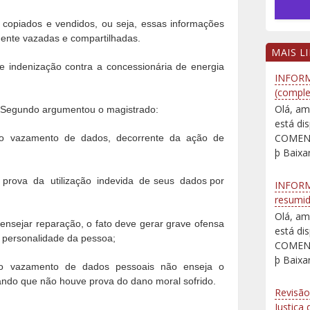
opiados e vendidos, ou seja, essas informações
ente vazadas e compartilhadas.
MAIS L
de indenização contra a concessionária de energia
INFORM
(comple
Olá, am
. Segundo argumentou o magistrado:
está d
COMENT
 o vazamento de dados, decorrente da ação de
þ Baixar
prova
da
utilização
indevida
de seus
dados por
INFORM
resumi
Olá, am
 ensejar reparação, o fato deve gerar grave ofensa
está d
a personalidade da pessoa;
COMENT
þ Baixar
o o vazamento de dados pessoais não enseja o
ndo que não houve prova do dano moral sofrido.
Revisão
Justiça