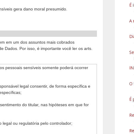
É 
nsíveis gera dano moral presumido.
A 
Di
tem em um dos assuntos mais cobrados
e Dados. Por isso, é importante você ler os arts.
Se
I
dos pessoais sensíveis somente poderá ocorrer
O 
esponsável legal consentir, de forma específica e
específicas;
É 
sentimento do titular, nas hipóteses em que for
Re
legal ou regulatória pelo controlador;
Re