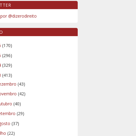
TTER
por @dizerodireito
VO
6
(170)
5
(296)
4
(329)
3
(413)
ezembro
(43)
ovembro
(42)
utubro
(40)
etembro
(29)
gosto
(37)
ulho
(22)