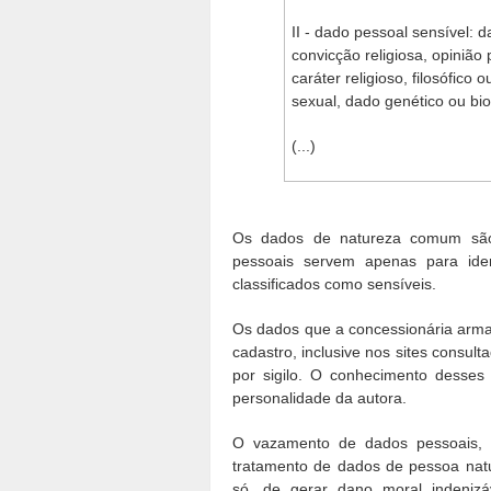
II - dado pessoal sensível: 
convicção religiosa, opinião 
caráter religioso, filosófico 
sexual, dado genético ou bi
(...)
Os dados de natureza comum são
pessoais servem apenas para ide
classificados como sensíveis.
Os dados que a concessionária arm
cadastro, inclusive nos sites consult
por sigilo. O conhecimento desses 
personalidade da autora.
O vazamento de dados pessoais, a
tratamento de dados de pessoa natu
só, de gerar dano moral indeniz