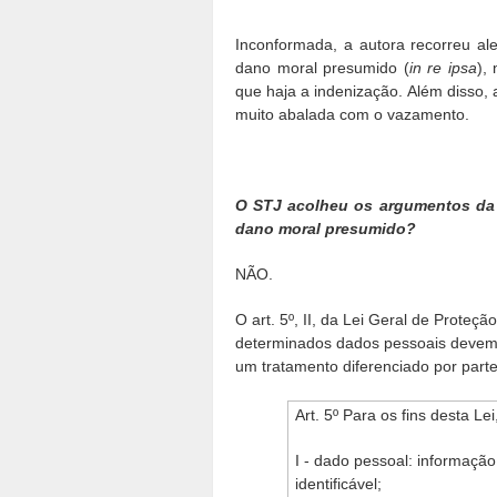
Inconformada, a autora recorreu a
dano moral presumido (
in re ipsa
),
que haja a indenização. Além disso,
muito abalada com o vazamento.
O STJ acolheu os argumentos da
dano moral presumido?
NÃO.
O art. 5º, II, da Lei Geral de Prote
determinados dados pessoais devem s
um tratamento diferenciado por par
Art. 5º Para os fins desta Le
I - dado pessoal: informação
identificável;