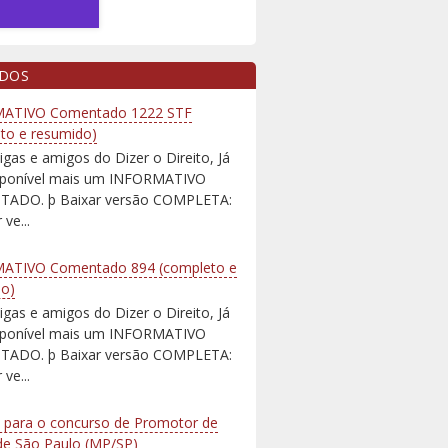
IDOS
ATIVO Comentado 1222 STF
to e resumido)
igas e amigos do Dizer o Direito, Já
isponível mais um INFORMATIVO
ADO. þ Baixar versão COMPLETA:
 ve...
ATIVO Comentado 894 (completo e
do)
igas e amigos do Dizer o Direito, Já
isponível mais um INFORMATIVO
ADO. þ Baixar versão COMPLETA:
 ve...
 para o concurso de Promotor de
 de São Paulo (MP/SP)