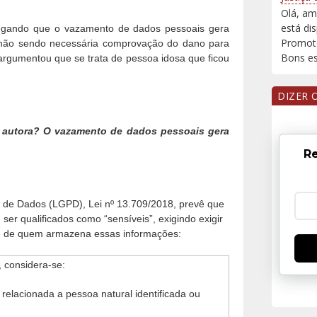
Olá, am
está di
legando que o vazamento de dados pessoais gera
Promoto
 não sendo necessária comprovação do dano para
Bons est
 argumentou que se trata de pessoa idosa que ficou
DIZER 
 autora? O vazamento de dados pessoais gera
Re
ção de Dados (LGPD), Lei nº 13.709/2018, prevê que
er qualificados como “sensíveis”, exigindo exigir
te de quem armazena essas informações:
i, considera-se:
 relacionada a pessoa natural identificada ou