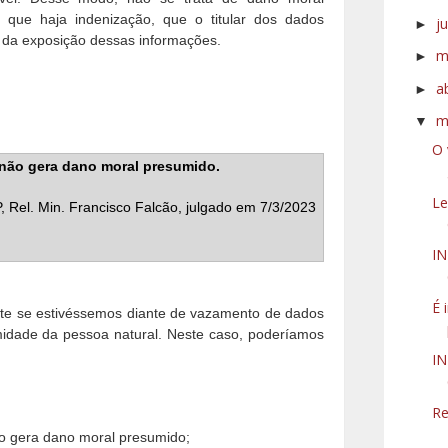
 que haja indenização, que o titular dos dados
j
►
 da exposição dessas informações.
m
►
a
►
m
▼
O 
não gera dano moral presumido.
Le
, Rel.
Min. Francisco Falcão, julgado em 7/3/2023
I
É 
ente se estivéssemos diante de vazamento de dados
imidade da pessoa natural. Neste caso, poderíamos
IN
Re
o gera dano moral presumido;