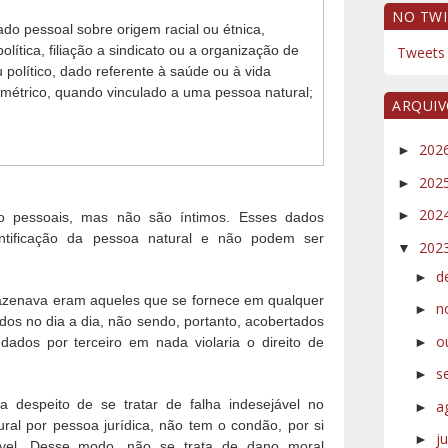
NO TWI
dado pessoal sobre origem racial ou étnica,
política, filiação a sindicato ou a organização de
Tweets 
ou político, dado referente à saúde ou à vida
ométrico, quando vinculado a uma pessoa natural;
ARQUI
202
►
202
►
202
►
 pessoais, mas não são íntimos. Esses dados
ntificação da pessoa natural e não podem ser
202
▼
d
►
azenava eram aqueles que se fornece em qualquer
n
►
ados no dia a dia, não sendo, portanto, acobertados
o
►
dados por terceiro em nada violaria o direito de
s
►
 despeito de se tratar de falha indesejável no
a
►
ral por pessoa jurídica, não tem o condão, por si
j
►
ável. Desse modo, não se trata de dano moral