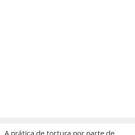
SÚMULAS
ATUALIZAÇÕES DOS LIVROS
A prática de tortura por parte de