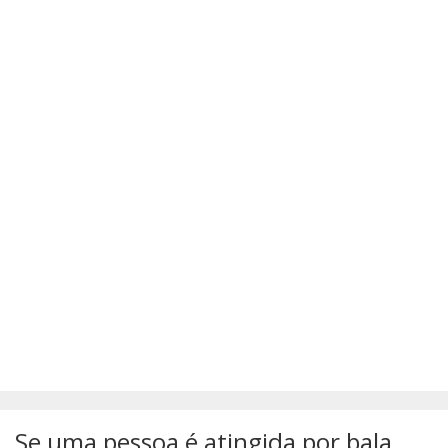
SÚMULAS
ATUALIZAÇÕES DOS LIVROS
Se uma pessoa é atingida por bala