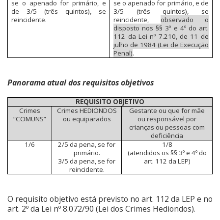
se o apenado for primário, e
se o apenado for primário, e de
de 3/5 (três quintos), se
3/5 (três quintos), se
reincidente.
reincidente,
observado o
disposto nos §§ 3º e 4º do art.
112 da Lei nº 7.210, de 11 de
julho de 1984 (Lei de Execução
Penal)
.
Panorama atual dos requisitos objetivos
REQUISITO OBJETIVO
Crimes
Crimes HEDIONDOS
Gestante ou que for mãe
“COMUNS”
ou equiparados
ou responsável por
crianças ou pessoas com
deficiência
1/6
2/5 da pena, se for
1/8
primário.
(atendidos os §§ 3º e 4º do
3/5 da pena, se for
art. 112 da LEP)
reincidente.
O requisito objetivo está previsto no art. 112 da LEP e no
art. 2º da Lei nº 8.072/90 (Lei dos Crimes Hediondos).