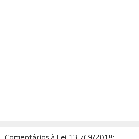
SÚMULAS
ATUALIZAÇÕES DOS LIVROS
Comentários à Lei 13.769/2018: