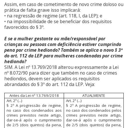
Assim, em caso de cometimento de novo crime doloso ou
prática de falta grave isso implicará:
• na regressão de regime (art. 118, I, da LEP); e
• na impossibilidade de se beneficiar dos requisitos
favorecidos do § 3º.
E se a mulher gestante ou mãe/responsável por
crianças ou pessoas com deficiência estiver cumprindo
pena por crime hediondo? Também se aplica o novo § 3º
do art. 112 da LEP para mulheres condenadas por crime
hediondo?
SIM. A Lei nº 13.769/2018 alterou expressamente a Lei
nº 8.072/90 para dizer que também no caso de crimes
hediondos, devem ser aplicados os requisitos
abrandados do § 3º do art. 112 da LEP. Veja:
Antes da Lei nº 13.769/2018
ATUALMENTE
Art. 2º (...)
Art. 2º (...)
§ 2º A progressão de regime,
§ 2º A progressão de regime,
no caso dos condenados aos
no caso dos condenados pelos
crimes previstos neste artigo,
crimes previstos neste artigo,
dar-se-á após o cumprimento
dar-se-á após o cumprimento
de 2/5 (dois quintos) da pena,
de 2/5 (dois quintos) da pena,