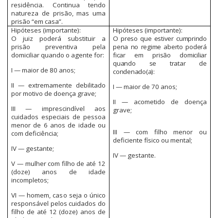
residência. Continua tendo
natureza de prisão, mas uma
prisão “em casa”.
Hipóteses (importante):
Hipóteses (importante):
O juiz poderá substituir a
O preso que estiver cumprindo
prisão preventiva pela
pena no regime aberto poderá
domiciliar quando o agente for:
ficar em prisão domiciliar
quando se tratar de
I — maior de 80 anos;
condenado(a):
II — extremamente debilitado
I — maior de 70 anos;
por motivo de doença grave;
II — acometido de doença
III — imprescindível aos
grave;
cuidados especiais de pessoa
menor de 6 anos de idade ou
III — com filho menor ou
com deficiência;
deficiente físico ou mental;
IV — gestante;
IV — gestante.
V — mulher com filho de até 12
(doze) anos de idade
incompletos;
VI — homem, caso seja o único
responsável pelos cuidados do
filho de até 12 (doze) anos de