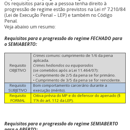
Os requisitos para que a pessoa tenha direito à
progressão de regime estão previstos na Lei nº 7.210/84
(Lei de Execução Penal – LEP) e também no Código
Penal.
Veja abaixo um resumo:
Requisitos para a progressão do regime FECHADO para
o SEMIABERTO:
Crimes comuns
: cumprimento de 1/6 da pena
aplicada.
Requisito
Crimes hediondos ou equiparados
OBJETIVO
(se cometidos após a Lei 11.464/07):
• Cumprimento de 2/5 da pena se for primário.
• Cumprimento de 3/5 da pena se for reincidente.
Requisito
Bom comportamento carcerário durante a
SUBJETIVO
execução (mérito).
Requisito
Oitiva prévia do MP e do defensor do apenado (§
FORMAL
1ºA do art. 112 da LEP).
Requisitos para a progressão do regime SEMIABERTO
para o ABERTO: