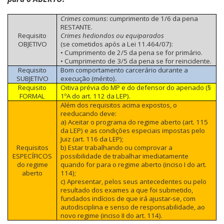
Crimes comuns
: cumprimento de 1/6 da pena
RESTANTE.
Requisito
Crimes hediondos ou equiparados
OBJETIVO
(se cometidos após a Lei 11.464/07):
• Cumprimento de 2/5 da pena se for primário.
• Cumprimento de 3/5 da pena se for reincidente.
Requisito
Bom comportamento carcerário durante a
SUBJETIVO
execução (mérito).
Requisito
Oitiva prévia do MP e do defensor do apenado (§
FORMAL
1ºA do art. 112 da LEP).
Além dos requisitos acima expostos, o
reeducando deve:
a) Aceitar o programa do regime aberto (art. 115
da LEP) e as condições especiais impostas pelo
Juiz (art. 116 da LEP);
Requisitos
b) Estar trabalhando ou comprovar a
ESPECÍFICOS
possibilidade de trabalhar imediatamente
do regime
quando for para o regime aberto (inciso I do art.
aberto
114);
c) Apresentar, pelos seus antecedentes ou pelo
resultado dos exames a que foi submetido,
fundados indícios de que irá ajustar-se, com
autodisciplina e senso de responsabilidade, ao
novo regime (inciso II do art. 114).