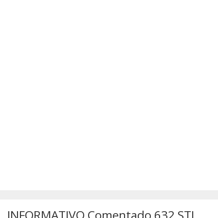
SÚMULAS
ATUALIZAÇÕES DOS LIVROS
INFORMATIVO Comentado 632 STJ