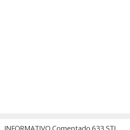
SÚMULAS
ATUALIZAÇÕES DOS LIVROS
INFORMATIVO Comentado 633 STJ