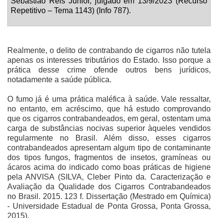
Sebastião Reis Junior, julgado em 13/9/2023 (Recurso
Repetitivo – Tema 1143) (Info 787).
Realmente, o delito de contrabando de cigarros não tutela
apenas os interesses tributários do Estado. Isso porque a
prática desse crime ofende outros bens jurídicos,
notadamente a saúde pública.
O fumo já é uma prática maléfica à saúde. Vale ressaltar,
no entanto, em acréscimo, que há estudo comprovando
que os cigarros contrabandeados, em geral, ostentam uma
carga de substâncias nocivas superior àqueles vendidos
regularmente no Brasil. Além disso, esses cigarros
contrabandeados apresentam algum tipo de contaminante
dos tipos fungos, fragmentos de insetos, gramíneas ou
ácaros acima do indicado como boas práticas de higiene
pela ANVISA (SILVA, Cleber Pinto da. Caracterização e
Avaliação da Qualidade dos Cigarros Contrabandeados
no Brasil. 2015. 123 f. Dissertação (Mestrado em Química)
- Universidade Estadual de Ponta Grossa, Ponta Grossa,
2015).