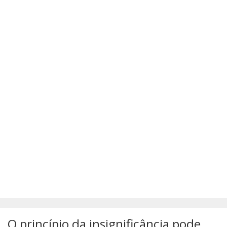
SÚMULAS
ATUALIZAÇÕES DOS LIVROS
O princípio da insignificância pode