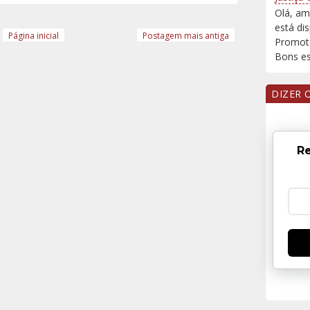
Olá, am
está di
Página inicial
Postagem mais antiga
Promoto
Bons est
DIZER 
Re