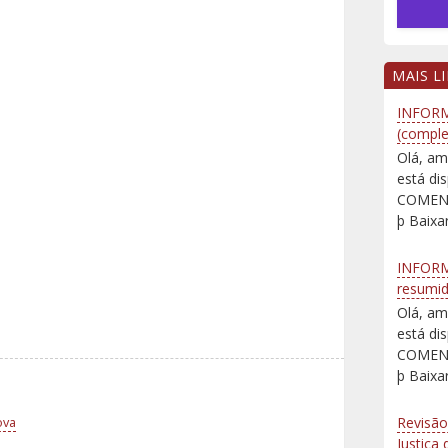
MAIS L
INFORM
(comple
Olá, am
está d
COMENT
þ Baixar
INFORM
resumi
Olá, am
está d
COMENT
þ Baixar
Revisão
ova
Justiça