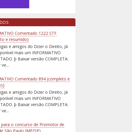
IDOS
ATIVO Comentado 1222 STF
to e resumido)
igas e amigos do Dizer o Direito, Já
isponível mais um INFORMATIVO
ADO. þ Baixar versão COMPLETA:
 ve...
ATIVO Comentado 894 (completo e
do)
igas e amigos do Dizer o Direito, Já
isponível mais um INFORMATIVO
ADO. þ Baixar versão COMPLETA:
 ve...
 para o concurso de Promotor de
 de São Paulo (MP/SP)