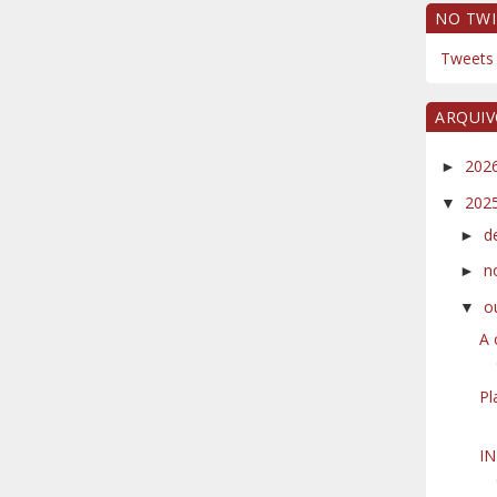
NO TWI
Tweets 
ARQUI
202
►
202
▼
d
►
n
►
o
▼
A 
Pl
I