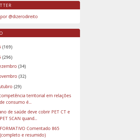
TTER
por @dizerodireito
VO
6
(169)
5
(296)
ezembro
(34)
ovembro
(32)
utubro
(29)
competência territorial em relações
de consumo é...
ano de saúde deve cobrir PET CT e
PET SCAN quand...
NFORMATIVO Comentado 865
(completo e resumido)