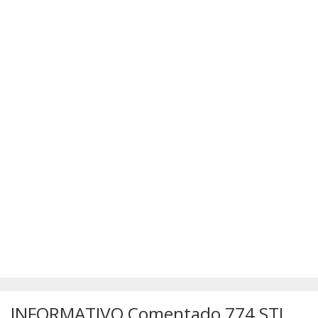
SÚMULAS
ATUALIZAÇÕES DOS LIVROS
INFORMATIVO Comentado 774 STJ