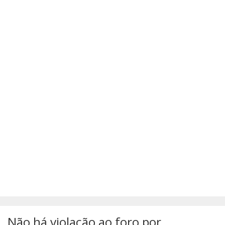
SÚMULAS
ATUALIZAÇÕES DOS LIVROS
Não há violação ao foro por