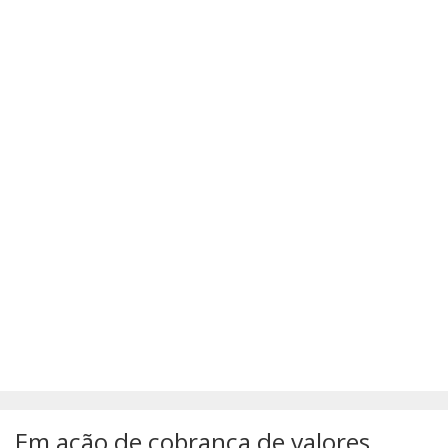
SÚMULAS
ATUALIZAÇÕES DOS LIVROS
Em ação de cobrança de valores