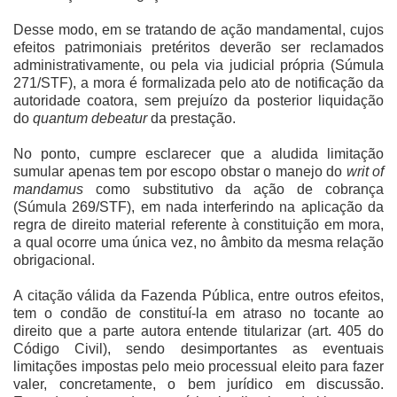
Desse modo, em se tratando de ação mandamental, cujos
efeitos patrimoniais pretéritos deverão ser reclamados
administrativamente, ou pela via judicial própria (Súmula
271/STF), a mora é formalizada pelo ato de notificação da
autoridade coatora, sem prejuízo da posterior liquidação
do
quantum debeatur
da prestação.
No ponto, cumpre esclarecer que a aludida limitação
sumular apenas tem por escopo obstar o manejo do
writ of
mandamus
como substitutivo da ação de cobrança
(Súmula 269/STF), em nada interferindo na aplicação da
regra de direito material referente à constituição em mora,
a qual ocorre uma única vez, no âmbito da mesma relação
obrigacional.
A citação válida da Fazenda Pública, entre outros efeitos,
tem o condão de constituí-la em atraso no tocante ao
direito que a parte autora entende titularizar (art. 405 do
Código Civil), sendo desimportantes as eventuais
limitações impostas pelo meio processual eleito para fazer
valer, concretamente, o bem jurídico em discussão.