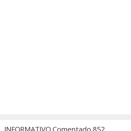
SÚMULAS
ATUALIZAÇÕES DOS LIVROS
INFORMATIVO Comentado 852