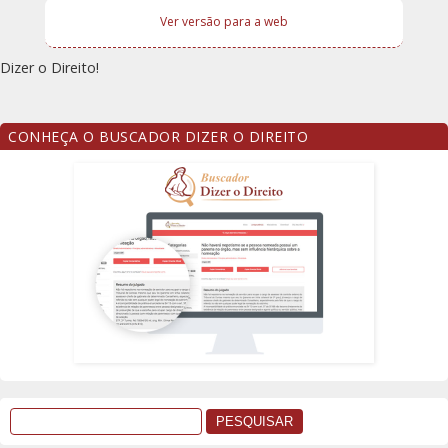
Ver versão para a web
Dizer o Direito!
CONHEÇA O BUSCADOR DIZER O DIREITO