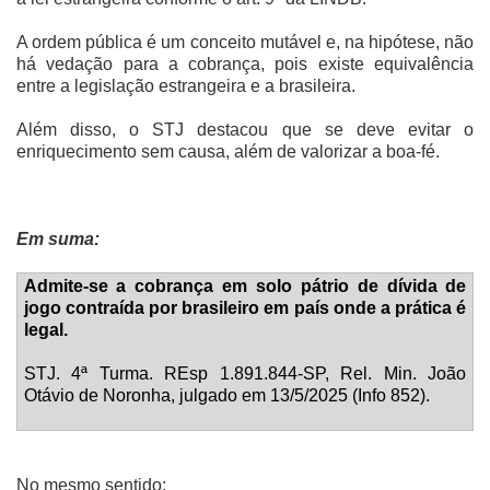
A ordem pública é um conceito mutável e, na hipótese, não
há vedação para a cobrança, pois existe equivalência
entre a legislação estrangeira e a brasileira.
Além disso, o STJ destacou que se deve evitar o
enriquecimento sem causa, além de valorizar a boa-fé.
Em suma:
Admite-se a cobrança em solo pátrio de dívida de
jogo contraída por brasileiro em país onde a prática é
legal.
STJ. 4ª Turma. REsp 1.891.844-SP, Rel. Min. João
Otávio de Noronha, julgado em 13/5/2025 (Info 852).
No mesmo sentido: