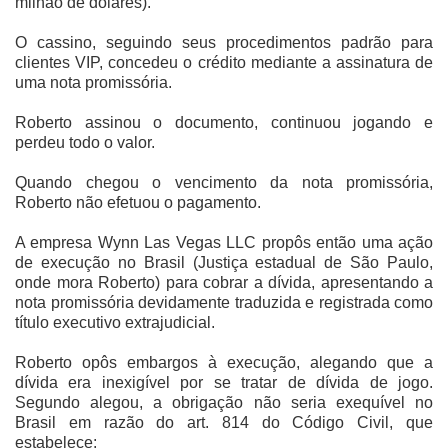
milhão de dólares).
O cassino, seguindo seus procedimentos padrão para
clientes VIP, concedeu o crédito mediante a assinatura de
uma nota promissória.
Roberto assinou o documento, continuou jogando e
perdeu todo o valor.
Quando chegou o vencimento da nota promissória,
Roberto não efetuou o pagamento.
A empresa Wynn Las Vegas LLC propôs então uma ação
de execução no Brasil (Justiça estadual de São Paulo,
onde mora Roberto) para cobrar a dívida, apresentando a
nota promissória devidamente traduzida e registrada como
título executivo extrajudicial.
Roberto opôs embargos à execução, alegando que a
dívida era inexigível por se tratar de dívida de jogo.
Segundo alegou, a obrigação não seria exequível no
Brasil em razão do art. 814 do Código Civil, que
estabelece: