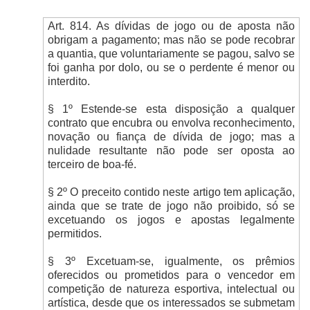
Art. 814. As dívidas de jogo ou de aposta não
obrigam a pagamento; mas não se pode recobrar
a quantia, que voluntariamente se pagou, salvo se
foi ganha por dolo, ou se o perdente é menor ou
interdito.
§ 1º Estende-se esta disposição a qualquer
contrato que encubra ou envolva reconhecimento,
novação ou fiança de dívida de jogo; mas a
nulidade resultante não pode ser oposta ao
terceiro de boa-fé.
§ 2º O preceito contido neste artigo tem aplicação,
ainda que se trate de jogo não proibido, só se
excetuando os jogos e apostas legalmente
permitidos.
§ 3º Excetuam-se, igualmente, os prêmios
oferecidos ou prometidos para o vencedor em
competição de natureza esportiva, intelectual ou
artística, desde que os interessados se submetam