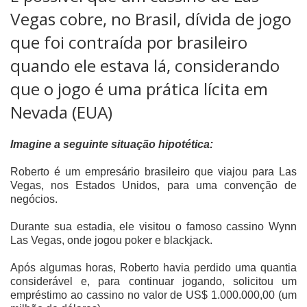
Vegas cobre, no Brasil, dívida de jogo
que foi contraída por brasileiro
quando ele estava lá, considerando
que o jogo é uma prática lícita em
Nevada (EUA)
Imagine a seguinte situação hipotética:
Roberto é um empresário brasileiro que viajou para Las
Vegas, nos Estados Unidos, para uma convenção de
negócios.
Durante sua estadia, ele visitou o famoso cassino Wynn
Las Vegas, onde jogou poker e blackjack.
Após algumas horas, Roberto havia perdido uma quantia
considerável e, para continuar jogando, solicitou um
empréstimo ao cassino no valor de US$ 1.000.000,00 (um