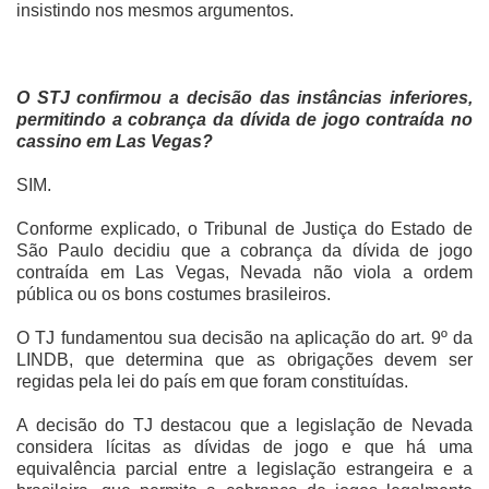
insistindo nos mesmos argumentos.
O STJ confirmou a decisão das instâncias inferiores,
permitindo a cobrança da dívida de jogo contraída no
cassino em Las Vegas?
SIM.
Conforme explicado, o Tribunal de Justiça do Estado de
São Paulo decidiu que a cobrança da dívida de jogo
contraída em Las Vegas, Nevada não viola a ordem
pública ou os bons costumes brasileiros.
O TJ fundamentou sua decisão na aplicação do art. 9º da
LINDB, que determina que as obrigações devem ser
regidas pela lei do país em que foram constituídas.
A decisão do TJ destacou que a legislação de Nevada
considera lícitas as dívidas de jogo e que há uma
equivalência parcial entre a legislação estrangeira e a