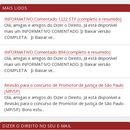
MAIS LIDOS
INFORMATIVO Comentado 1222 STF (completo e resumido)
Olá, amigas e amigos do Dizer o Direito, Já está disponível
mais um INFORMATIVO COMENTADO. þ Baixar versão
COMPLETA: þ Baixar ve...
INFORMATIVO Comentado 894 (completo e resumido)
Olá, amigas e amigos do Dizer o Direito, Já está disponível
mais um INFORMATIVO COMENTADO. þ Baixar versão
COMPLETA: þ Baixar ve...
Revisão para o concurso de Promotor de Justiça de São Paulo
(MP/SP)
Olá, amigas e amigos do Dizer o Direito, Já está disponível a
Revisão para o concurso de Promotor de Justiça de São Paulo
(MP/SP). Bons estu...
DIZER O DIREITO NO SEU E-MAIL