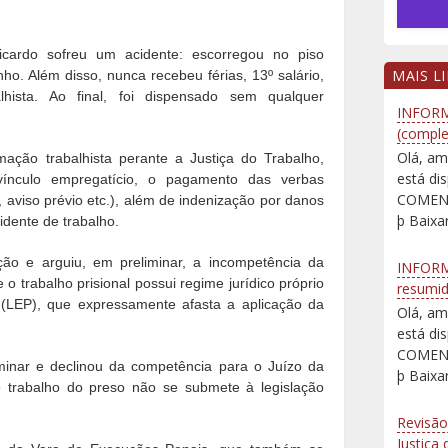
icardo sofreu um acidente: escorregou no piso
MAIS L
ho. Além disso, nunca recebeu férias, 13º salário,
ista. Ao final, foi dispensado sem qualquer
INFORM
(comple
Olá, am
amação trabalhista perante a Justiça do Trabalho,
está d
vínculo empregatício, o pagamento das verbas
COMENT
S, aviso prévio etc.), além de indenização por danos
þ Baixar
idente de trabalho.
ção e arguiu, em preliminar, a incompetência da
INFORM
o trabalho prisional possui regime jurídico próprio
resumi
 (LEP), que expressamente afasta a aplicação da
Olá, am
está d
COMENT
minar e declinou da competência para o Juízo da
þ Baixar
 trabalho do preso não se submete à legislação
Revisão
Justiça