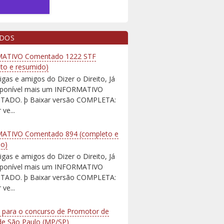
IDOS
ATIVO Comentado 1222 STF
to e resumido)
igas e amigos do Dizer o Direito, Já
isponível mais um INFORMATIVO
ADO. þ Baixar versão COMPLETA:
 ve...
ATIVO Comentado 894 (completo e
do)
igas e amigos do Dizer o Direito, Já
isponível mais um INFORMATIVO
ADO. þ Baixar versão COMPLETA:
 ve...
 para o concurso de Promotor de
 de São Paulo (MP/SP)