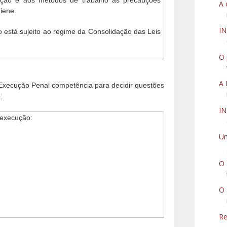
ação e aos métodos de trabalho as precauções
A 
giene.
I
o está sujeito ao regime da Consolidação das Leis
O 
A 
a Execução Penal competência para decidir questões
:
I
 execução:
Um
O 
O 
Re