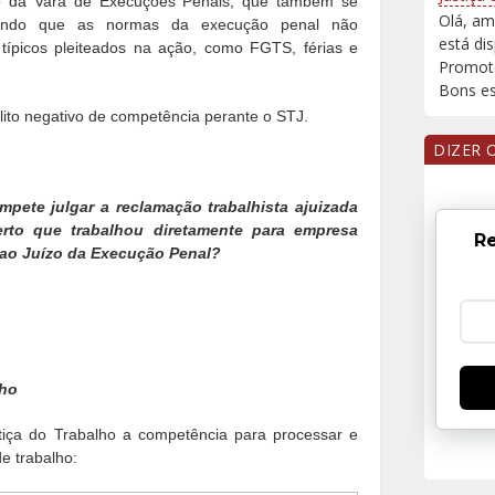
o da Vara de Execuções Penais, que também se
Olá, am
ntando que as normas da execução penal não
está di
s típicos pleiteados na ação, como FGTS, férias e
Promoto
Bons est
flito negativo de competência perante o STJ.
DIZER 
ete julgar a reclamação trabalhista ajuizada
rto que trabalhou diretamente para empresa
Re
 ao Juízo da Execução Penal?
lho
ustiça do Trabalho a competência para processar e
e trabalho: