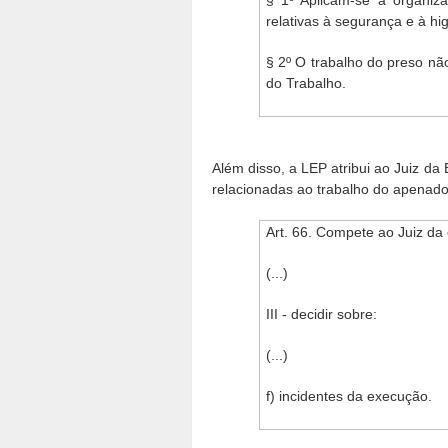
§ 1º Aplicam-se à organiz
relativas à segurança e à hi
§ 2º O trabalho do preso nã
do Trabalho.
Além disso, a LEP atribui ao Juiz d
relacionadas ao trabalho do apenado
Art. 66. Compete ao Juiz da
(...)
III - decidir sobre:
(...)
f) incidentes da execução.