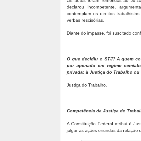
Os autos foram remetidos ao Juíz
declarou incompetente, argume
contemplam os direitos trabalhista
verbas rescisórias.
Diante do impasse, foi suscitado con
O que decidiu o STJ? A quem comp
por apenado em regime semiabe
privada: à Justiça do Trabalho ou
Justiça do Trabalho.
Competência da Justiça do Traba
A Constituição Federal atribui à J
julgar as ações oriundas da relação d