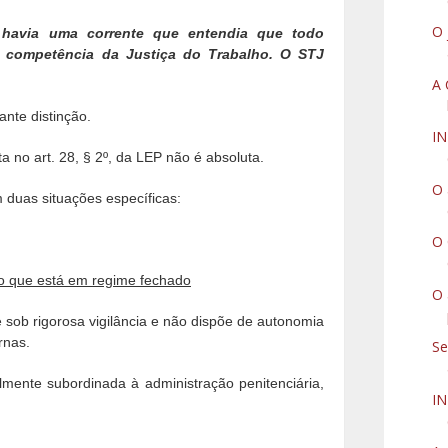
O 
 havia uma corrente que entendia que todo
da competência da Justiça do Trabalho. O STJ
A 
nte distinção.
I
a no art. 28, § 2º, da LEP não é absoluta.
O 
m duas situações específicas:
O 
o que está em regime fechado
O 
sob rigorosa vigilância e não dispõe de autonomia
rnas.
Se
lmente subordinada à administração penitenciária,
I