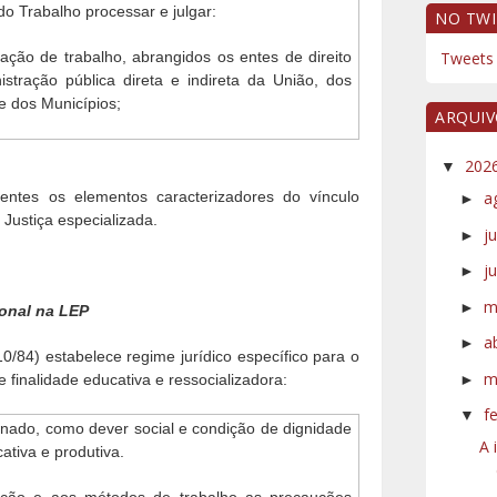
do Trabalho processar e julgar:
NO TWI
lação de trabalho, abrangidos os entes de direito
Tweets 
istração pública direta e indireta da União, dos
 e dos Municípios;
ARQUI
202
▼
entes os elementos caracterizadores do vínculo
a
►
Justiça especializada.
j
►
j
►
m
►
ional na LEP
a
►
0/84) estabelece regime jurídico específico para o
m
►
 finalidade educativa e ressocializadora:
f
▼
enado, como dever social e condição de dignidade
A 
ativa e produtiva.