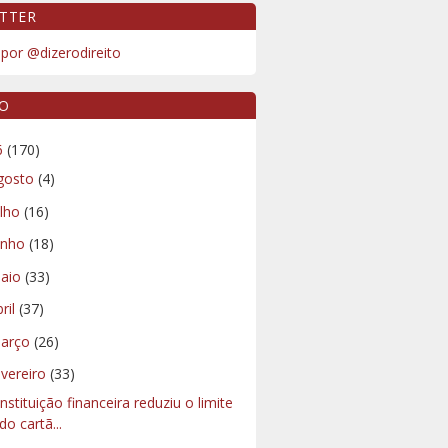
TTER
por @dizerodireito
VO
6
(170)
gosto
(4)
ulho
(16)
unho
(18)
aio
(33)
bril
(37)
arço
(26)
evereiro
(33)
instituição financeira reduziu o limite
do cartã...