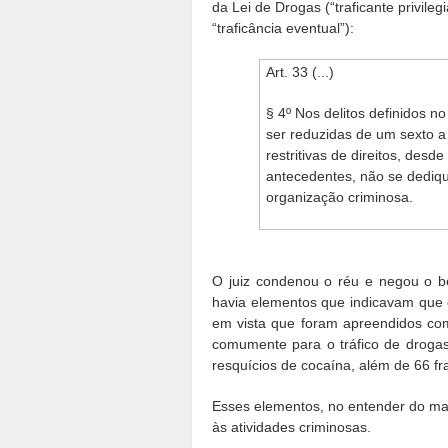
da Lei de Drogas (“traficante privil
“traficância eventual”):
Art. 33 (...)
§ 4º Nos delitos definidos n
ser reduzidas de um sexto a
restritivas de direitos, desd
antecedentes, não se dediqu
organização criminosa.
O juiz condenou o réu e negou o be
havia elementos que indicavam que 
em vista que foram apreendidos com 
comumente para o tráfico de drogas
resquícios de cocaína, além de 66 fr
Esses elementos, no entender do ma
às atividades criminosas.