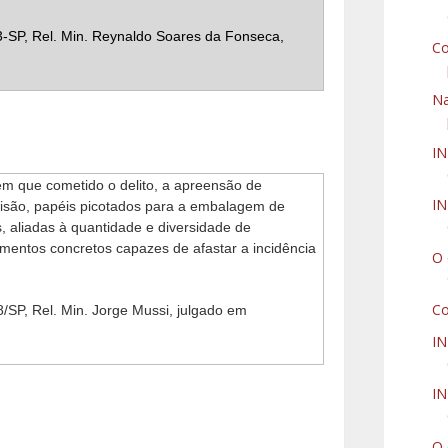
-SP, Rel. Min. Reynaldo Soares da Fonseca,
Co
Na
I
s em que cometido o delito, a apreensão de
IN
cisão, papéis picotados para a embalagem de
, aliadas à quantidade e diversidade de
mentos concretos capazes de afastar a incidência
O 
Co
SP, Rel. Min. Jorge Mussi, julgado em
I
IN
O 