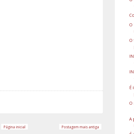
Co
O 
O 
I
IN
É 
O 
A 
Página inicial
Postagem mais antiga