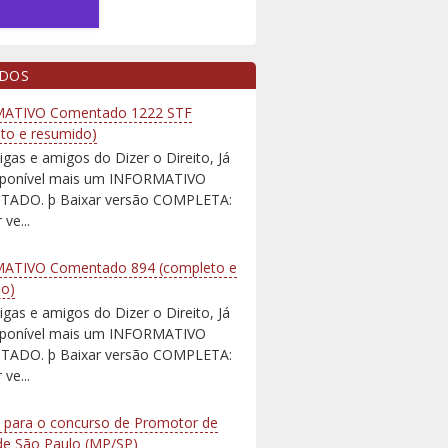
IDOS
ATIVO Comentado 1222 STF
to e resumido)
igas e amigos do Dizer o Direito, Já
isponível mais um INFORMATIVO
ADO. þ Baixar versão COMPLETA:
 ve...
ATIVO Comentado 894 (completo e
do)
igas e amigos do Dizer o Direito, Já
isponível mais um INFORMATIVO
ADO. þ Baixar versão COMPLETA:
 ve...
 para o concurso de Promotor de
 de São Paulo (MP/SP)