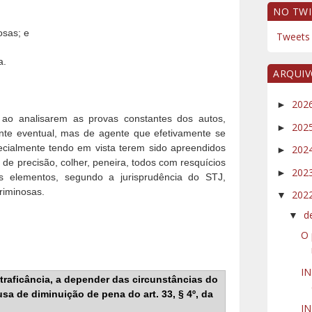
NO TWI
osas; e
Tweets 
a.
ARQUI
202
►
 ao analisarem as provas constantes dos autos,
202
►
ante eventual, mas de agente que efetivamente se
pecialmente tendo em vista terem sido apreendidos
202
►
 de precisão, colher, peneira, todos com resquícios
202
►
es elementos, segundo a jurisprudência do STJ,
riminosas.
202
▼
d
▼
O 
I
traficância, a depender das circunstâncias do
sa de diminuição de pena do art. 33, § 4º, da
IN