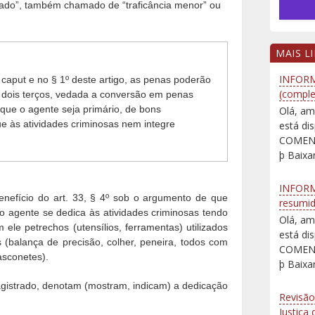
egiado”, também chamado de “traficância menor” ou
MAIS L
INFORM
o caput e no § 1º deste artigo, as penas poderão
(comple
 dois terços, vedada a conversão em penas
e que o agente seja primário, de bons
Olá, am
e às atividades criminosas nem integre
está d
COMENT
þ Baixar
INFORM
nefício do art. 33, § 4º sob o argumento de que
resumi
o agente se dedica às atividades criminosas tendo
Olá, am
ele petrechos (utensílios, ferramentas) utilizados
está d
 (balança de precisão, colher, peneira, todos com
COMENT
asconetes).
þ Baixar
gistrado, denotam (mostram, indicam) a dedicação
Revisão
Justiça