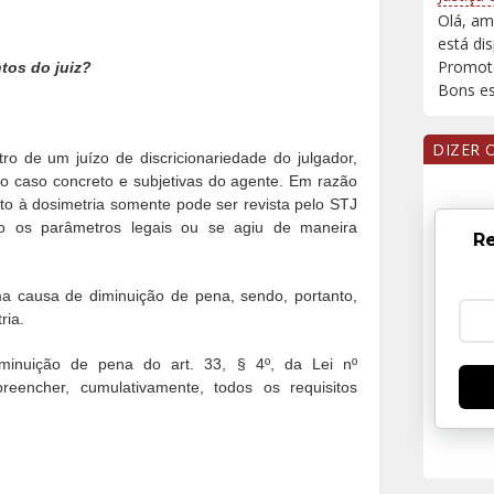
Olá, am
está di
Promoto
os do juiz?
Bons est
DIZER 
ro de um juízo de discricionariedade do julgador,
 do caso concreto e subjetivas do agente. Em razão
to à dosimetria somente pode ser revista pelo STJ
o os parâmetros legais ou se agiu de maneira
Re
ma causa de diminuição de pena, sendo, portanto,
ria.
minuição de pena do art. 33, § 4º, da Lei nº
eencher, cumulativamente, todos os requisitos