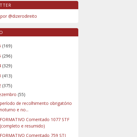
TTER
por @dizerodireito
VO
6
(169)
5
(296)
4
(329)
3
(413)
2
(375)
ezembro
(55)
período de recolhimento obrigatório
noturno e no...
NFORMATIVO Comentado 1077 STF
(completo e resumido)
FORMATIVO Comentado 759 STJ