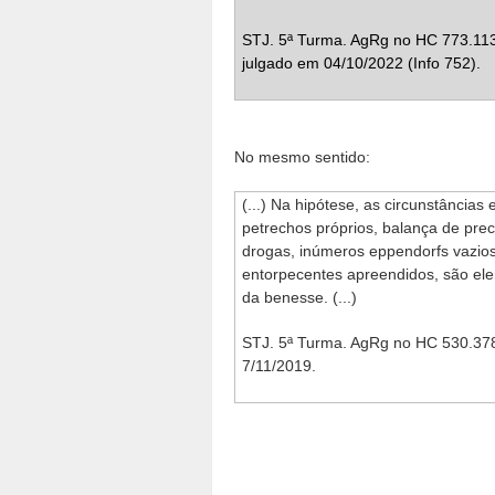
STJ. 5ª Turma. AgRg no HC 773.113
julgado em 04/10/2022 (Info 752).
No mesmo sentido:
(...) Na hipótese, as circunstância
petrechos próprios, balança de pre
drogas, inúmeros eppendorfs vazios
entorpecentes apreendidos, são ele
da benesse. (...)
STJ. 5ª Turma. AgRg no HC 530.378/
7/11/2019.