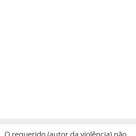
SÚMULAS
ATUALIZAÇÕES DOS LIVROS
O requerido (autor da violência) não