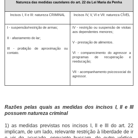
Natureza das medidas cautelares do art. 22 da Lei Maria da Penha
Incisos I, II e III: natureza CRIMINAL
Incisos IV, V, VI e VII: natureza CÍVEL
I - suspensão/restrição de armas;
IV - restrição ou suspensão de visitas
aos dependentes menores;
II - afastamento do lar;
V - prestação de alimentos.
III - proibição de aproximação ou
contato.
VI - comparecimento do agressor a
programas de recuperação e
reeducação;
VII - acompanhamento psicossocial do
agressor.
Razões pelas quais as medidas dos incisos I, II e III
possuem natureza criminal
1) as medidas previstas nos incisos I, II e III do art. 22
implicam, de um lado, relevante restrição à liberdade de ir
e vir do acusado, enquanto buscam, de outro vértice,