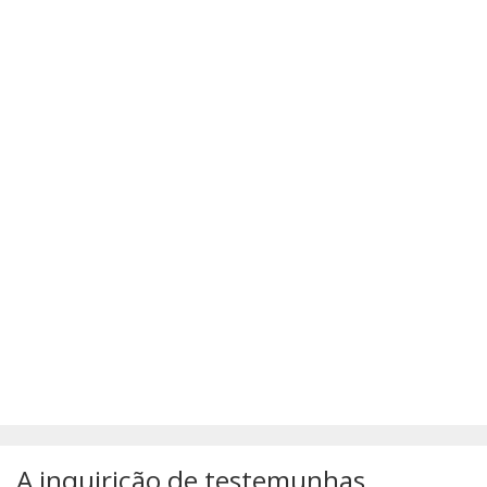
SÚMULAS
ATUALIZAÇÕES DOS LIVROS
A inquirição de testemunhas