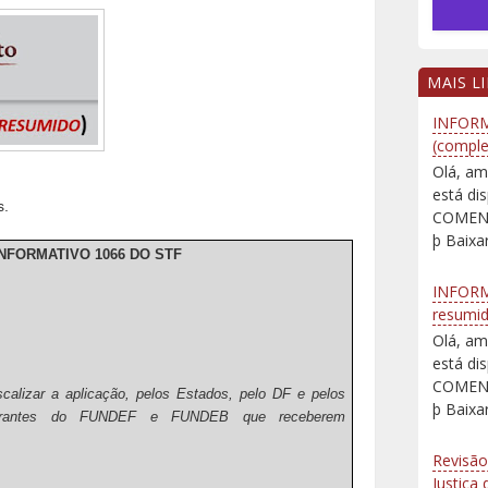
MAIS L
INFORM
(comple
Olá, am
está d
s.
COMENT
þ Baixar
INFORMATIVO 1066 DO STF
INFORM
resumi
Olá, am
está d
COMENT
calizar a aplicação, pelos Estados, pelo DF e pelos
þ Baixar
tegrantes do FUNDEF e FUNDEB que receberem
Revisão
Justiça