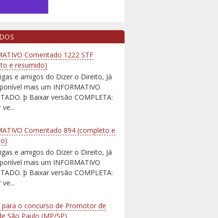
IDOS
ATIVO Comentado 1222 STF
to e resumido)
igas e amigos do Dizer o Direito, Já
isponível mais um INFORMATIVO
ADO. þ Baixar versão COMPLETA:
 ve...
ATIVO Comentado 894 (completo e
do)
igas e amigos do Dizer o Direito, Já
isponível mais um INFORMATIVO
ADO. þ Baixar versão COMPLETA:
 ve...
 para o concurso de Promotor de
 de São Paulo (MP/SP)