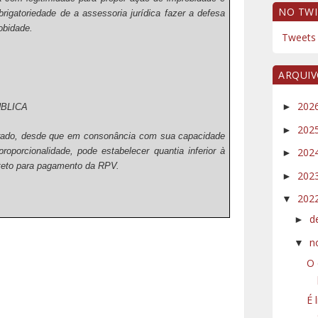
NO TWI
brigatoriedade de a assessoria jurídica fazer a defesa
obidade.
Tweets 
ARQUI
202
►
BLICA
202
►
derado, desde que em consonância com sua capacidade
oporcionalidade, pode estabelecer quantia inferior à
202
►
teto para pagamento da RPV.
202
►
202
▼
d
►
n
▼
O 
É 