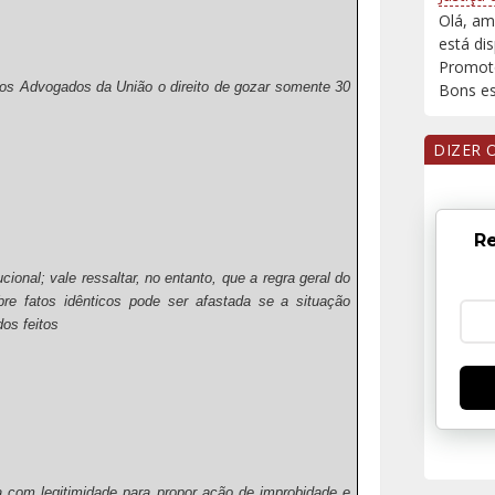
Olá, am
está di
Promoto
aos Advogados da União o direito de gozar somente 30
Bons est
DIZER 
Re
cional; vale ressaltar, no entanto, que a regra geral do
re fatos idênticos pode ser afastada se a situação
os feitos
a com legitimidade para propor ação de improbidade e