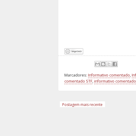
Marcadores:
Informativo comentado
,
In
comentado STF
,
informativo comentado 
Postagem mais recente