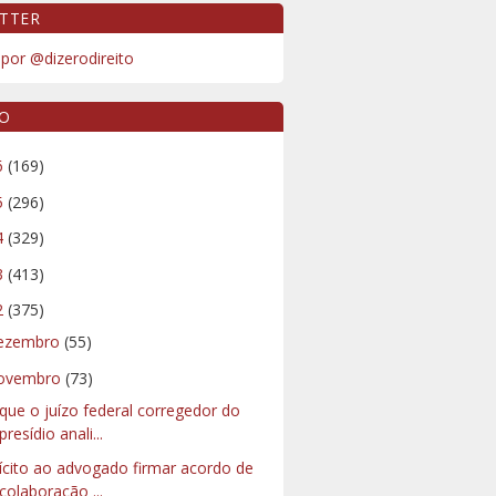
TTER
por @dizerodireito
VO
6
(169)
5
(296)
4
(329)
3
(413)
2
(375)
ezembro
(55)
ovembro
(73)
que o juízo federal corregedor do
presídio anali...
lícito ao advogado firmar acordo de
colaboração ...