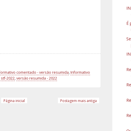
I
É 
Se
IN
Re
formativo comentado - versão resumida
,
Informativo
stf-2022
,
versão resumida - 2022
Re
Re
Página inicial
Postagem mais antiga
Re
Qu